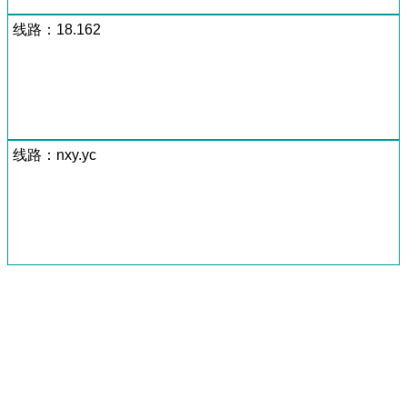
线路：18.162
线路：nxy.yc